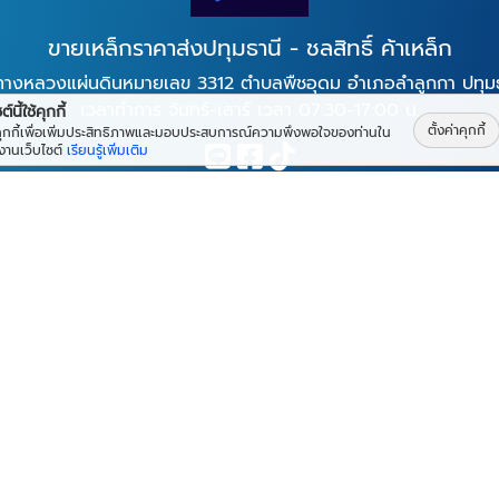
ขายเหล็กราคาส่งปทุมธานี - ชลสิทธิ์ ค้าเหล็ก
างหลวงแผ่นดินหมายเลข 3312 ตำบลพืชอุดม อำเภอลำลูกกา ปทุมธ
เวลาทำการ จันทร์-เสาร์ เวลา 07:30-17:00 น.
์นี้ใช้คุกกี้
ตั้งค่าคุกกี้
้คุกกี้เพื่อเพิ่มประสิทธิภาพและมอบประสบการณ์ความพึงพอใจของท่านใน
้งานเว็บไซต์
เรียนรู้เพิ่มเติม
อีเมล :
chonlasit.csi@gmail.com
โทรศัพท์ :
081-855-1419
,
061-462-9879
Work is Secure
Protect Data With
Encrypt