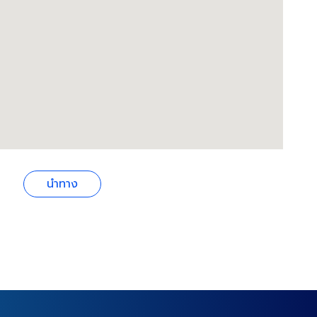
นำทาง