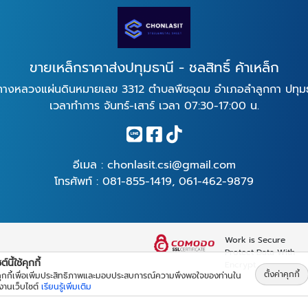
ขายเหล็กราคาส่งปทุมธานี - ชลสิทธิ์ ค้าเหล็ก
างหลวงแผ่นดินหมายเลข 3312 ตำบลพืชอุดม อำเภอลำลูกกา ปทุมธ
เวลาทำการ จันทร์-เสาร์ เวลา 07:30-17:00 น.
อีเมล :
chonlasit.csi@gmail.com
โทรศัพท์ :
081-855-1419
,
061-462-9879
Work is Secure
Protect Data With
์นี้ใช้คุกกี้
Encrypt
ตั้งค่าคุกกี้
้คุกกี้เพื่อเพิ่มประสิทธิภาพและมอบประสบการณ์ความพึงพอใจของท่านใน
้งานเว็บไซต์
เรียนรู้เพิ่มเติม