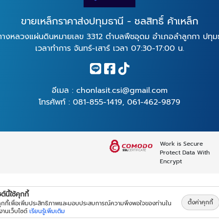
ขายเหล็กราคาส่งปทุมธานี - ชลสิทธิ์ ค้าเหล็ก
างหลวงแผ่นดินหมายเลข 3312 ตำบลพืชอุดม อำเภอลำลูกกา ปทุมธ
เวลาทำการ จันทร์-เสาร์ เวลา 07:30-17:00 น.
อีเมล :
chonlasit.csi@gmail.com
โทรศัพท์ :
081-855-1419
,
061-462-9879
Work is Secure
Protect Data With
Encrypt
์นี้ใช้คุกกี้
ตั้งค่าคุกกี้
้คุกกี้เพื่อเพิ่มประสิทธิภาพและมอบประสบการณ์ความพึงพอใจของท่านใน
้งานเว็บไซต์
เรียนรู้เพิ่มเติม