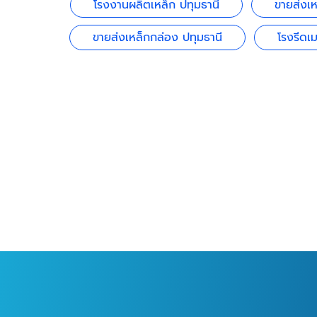
โรงงานผลิตเหล็ก ปทุมธานี
ขายส่งเห
ขายส่งเหล็กกล่อง ปทุมธานี
โรงรีดเม