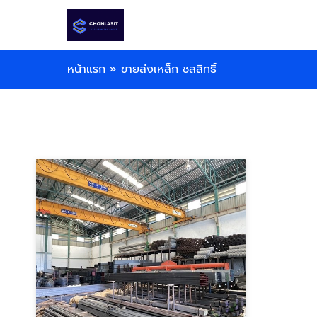
หน้าแรก
»
ขายส่งเหล็ก ชลสิทธิ์