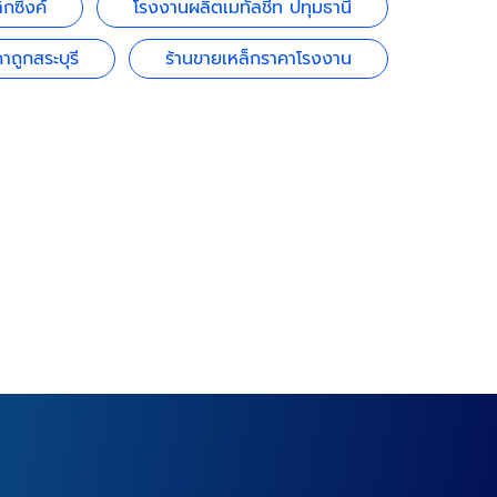
กซิ้งค์
โรงงานผลิตเมทัลชีท ปทุมธานี
าถูกสระบุรี
ร้านขายเหล็กราคาโรงงาน