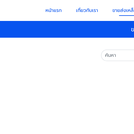
หน้าแรก
เกี่ยวกับเรา
ขายส่งเหล็
ข