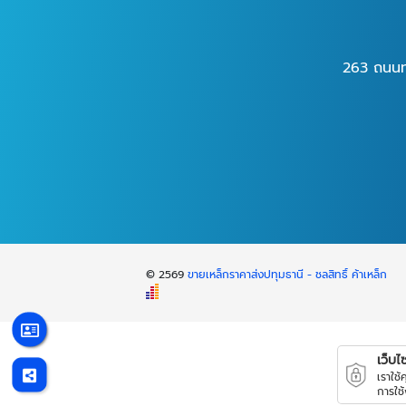
263 ถนนท
© 2569
ขายเหล็กราคาส่งปทุมธานี - ชลสิทธิ์ ค้าเหล็ก
เว็บไซต
เราใช
การใช